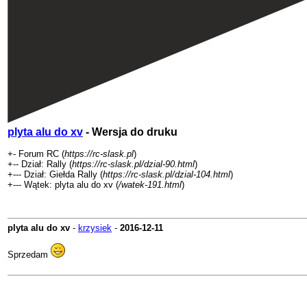
plyta alu do xv
- Wersja do druku
+- Forum RC (
https://rc-slask.pl
)
+-- Dział: Rally (
https://rc-slask.pl/dzial-90.html
)
+--- Dział: Giełda Rally (
https://rc-slask.pl/dzial-104.html
)
+--- Wątek: plyta alu do xv (
/watek-191.html
)
plyta alu do xv
-
krzysiek
-
2016-12-11
Sprzedam