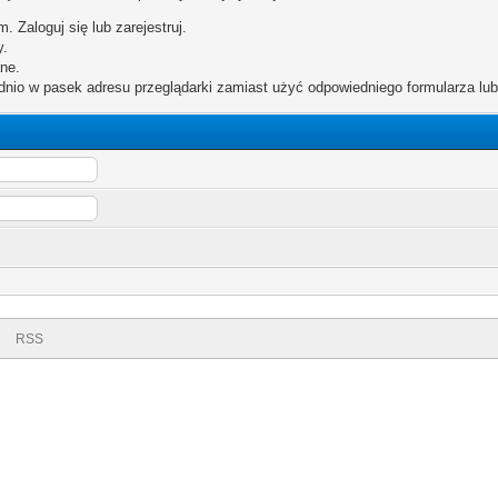
. Zaloguj się lub zarejestruj.
y.
ne.
dnio w pasek adresu przeglądarki zamiast użyć odpowiedniego formularza lu
i
RSS