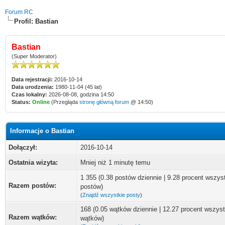
Forum RC
Profil: Bastian
Bastian
(Super Moderator)
Data rejestracji:
2016-10-14
Data urodzenia:
1980-11-04 (45 lat)
Czas lokalny:
2026-08-08, godzina 14:50
Status:
Online
(Przegląda
stronę główną forum
@ 14:50)
Informacje o Bastian
Dołączył:
2016-10-14
Ostatnia wizyta:
Mniej niż 1 minutę temu
1 355 (0.38 postów dziennie | 9.28 procent wszys
Razem postów:
postów)
(
Znajdź wszystkie posty
)
168 (0.05 wątków dziennie | 12.27 procent wszyst
Razem wątków:
wątków)