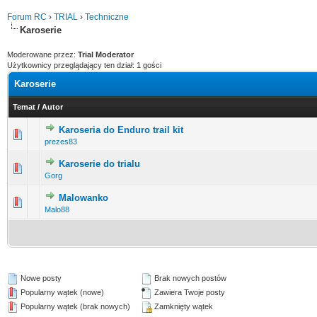
Forum RC
›
TRIAL
›
Techniczne
Karoserie
Moderowane przez:
Trial Moderator
Użytkownicy przeglądający ten dział: 1 gości
Karoserie
Temat
/
Autor
Karoseria do Enduro trail kit
0 głosów - średnia ocena: 0 na 5 gwiazdek
1
2
3
4
5
prezes83
Karoserie do trialu
0 głosów - średnia ocena: 0 na 5 gwiazdek
1
2
3
4
5
Gorg
Malowanko
0 głosów - średnia ocena: 0 na 5 gwiazdek
1
2
3
4
5
Malo88
Nowe posty
Brak nowych postów
Popularny wątek (nowe)
Zawiera Twoje posty
Popularny wątek (brak nowych)
Zamknięty wątek