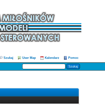
Szukaj
User Map
Kalendarz
Pomoc