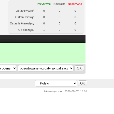
Pozytywne
Neutralne
Negatywne
Ostatni tydzień
0
0
0
Ostatni miesiąc
0
0
0
Ostatnie 6 miesięcy
0
0
0
Od początku
1
0
0
Aktualny czas:
2026-08-07, 14:01