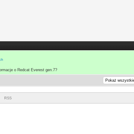
ch
ormacje o Redcat Everest gen.7?
i
RSS