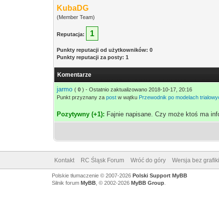
KubaDG
(Member Team)
1
Reputacja:
Punkty reputacji od użytkowników: 0
Punkty reputacji za posty: 1
Komentarze
jarmo
(
0
) - Ostatnio zaktualizowano 2018-10-17, 20:16
Punkt przyznany za
post
w wątku
Przewodnik po modelach trialowy
Pozytywny (+1):
Fajnie napisane. Czy może ktoś ma inf
Kontakt
RC Śląsk Forum
Wróć do góry
Wersja bez grafik
Polskie tłumaczenie © 2007-2026
Polski Support MyBB
Silnik forum
MyBB
, © 2002-2026
MyBB Group
.