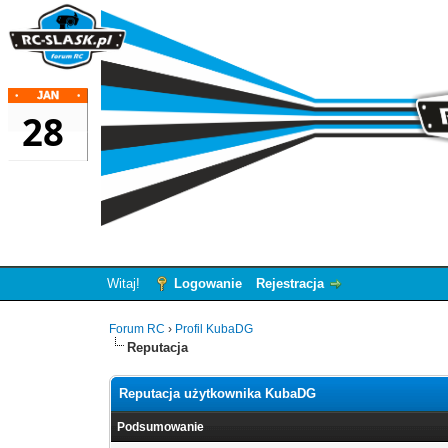
Witaj!
Logowanie
Rejestracja
Forum RC
›
Profil KubaDG
Reputacja
Reputacja użytkownika KubaDG
Podsumowanie